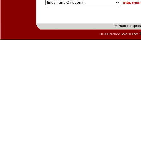
[Pág. princi
** Precios expre
© 2002/2022 Solo10.com