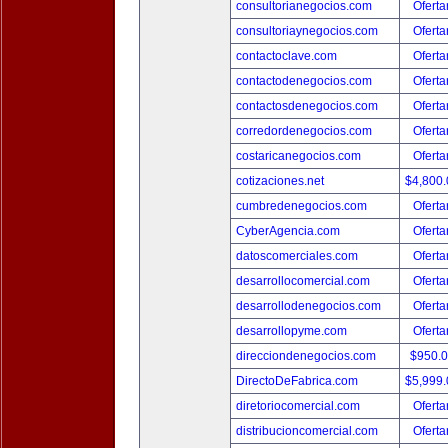
consultorianegocios.com
Oferta
consultoriaynegocios.com
Oferta
contactoclave.com
Oferta
contactodenegocios.com
Oferta
contactosdenegocios.com
Oferta
corredordenegocios.com
Oferta
costaricanegocios.com
Oferta
cotizaciones.net
$4,800
cumbredenegocios.com
Oferta
CyberAgencia.com
Oferta
datoscomerciales.com
Oferta
desarrollocomercial.com
Oferta
desarrollodenegocios.com
Oferta
desarrollopyme.com
Oferta
direcciondenegocios.com
$950.
DirectoDeFabrica.com
$5,999
diretoriocomercial.com
Oferta
distribucioncomercial.com
Oferta