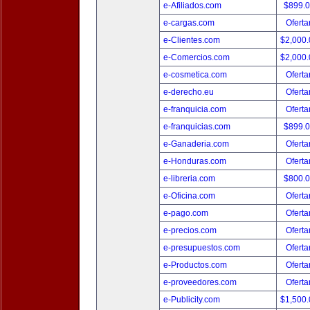
e-Afiliados.com
$899.
e-cargas.com
Oferta
e-Clientes.com
$2,000
e-Comercios.com
$2,000
e-cosmetica.com
Oferta
e-derecho.eu
Oferta
e-franquicia.com
Oferta
e-franquicias.com
$899.
e-Ganaderia.com
Oferta
e-Honduras.com
Oferta
e-libreria.com
$800.
e-Oficina.com
Oferta
e-pago.com
Oferta
e-precios.com
Oferta
e-presupuestos.com
Oferta
e-Productos.com
Oferta
e-proveedores.com
Oferta
e-Publicity.com
$1,500