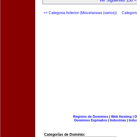
Ver Siguientes 150 >
<< Categoria Anterior (Miscelaneas (varios))
Categori
Registro de Dominios
|
Web Hosting
|
D
Dominios Expirados
|
Industrias
|
Indu
Categorías de Dominio: