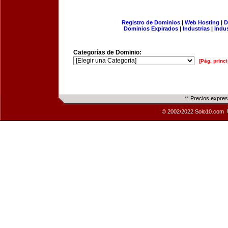
Registro de Dominios
|
Web Hosting
|
D
Dominios Expirados
|
Industrias
|
Indu
Categorías de Dominio:
[Pág. princi
** Precios expre
© 2002/2022 Solo10.com