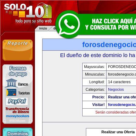
forosdenegoci
El dueño de este dominio lo ha
Mayusculas:
FOROSDENEGO
Minusculas:
forosdenegocio.
Longitud:
14 caracteres
Categorias:
Negocios
Precio:
Realizar una ofe
Visitar!
forosdenegocio
Serán consideradas ofer
Realizar una Oferta