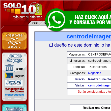
centrodeimage
El dueño de este dominio lo ha
Mayusculas:
CENTRODEIMA
Minusculas:
centrodeimagen
Longitud:
14 caracteres
Categorias:
Negocios
Precio:
Realizar una ofe
Visitar!
centrodeimage
Serán consideradas ofer
Realizar una Oferta