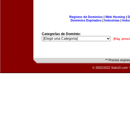
Registro de Dominios
|
Web Hosting
|
D
Dominios Expirados
|
Industrias
|
Indu
Categorías de Dominio:
[Pág. princi
** Precios expre
© 2002/2022 Solo10.com