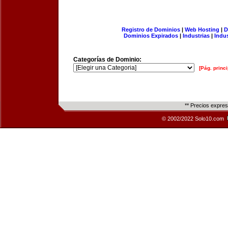
Registro de Dominios
|
Web Hosting
|
D
Dominios Expirados
|
Industrias
|
Indu
Categorías de Dominio:
[Pág. princi
** Precios expre
© 2002/2022 Solo10.com