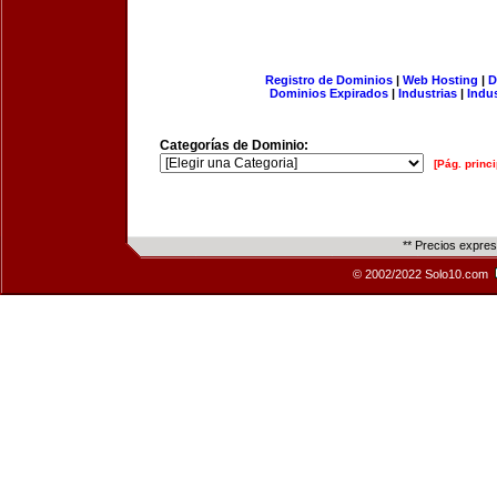
Registro de Dominios
|
Web Hosting
|
D
Dominios Expirados
|
Industrias
|
Indu
Categorías de Dominio:
[Pág. princi
** Precios expre
© 2002/2022 Solo10.com