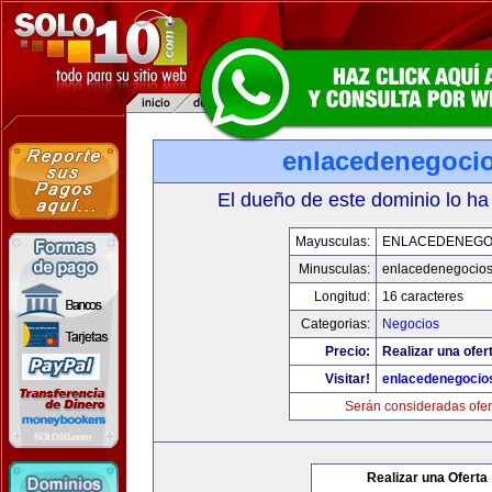
enlacedenegoci
El dueño de este dominio lo ha
Mayusculas:
ENLACEDENEGO
Minusculas:
enlacedenegocio
Longitud:
16 caracteres
Categorias:
Negocios
Precio:
Realizar una ofer
Visitar!
enlacedenegocio
Serán consideradas ofer
Realizar una Oferta