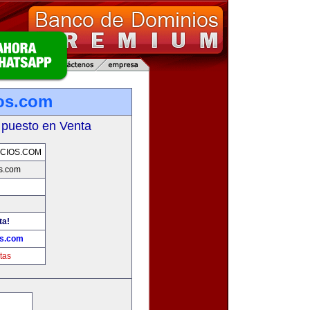
os.com
 puesto en Venta
CIOS.COM
s.com
ta!
os.com
tas