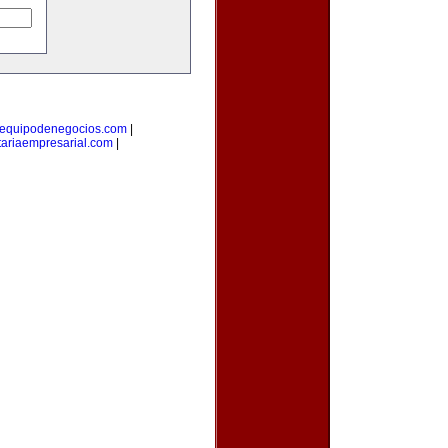
equipodenegocios.com
|
ariaempresarial.com
|