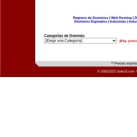
Registro de Dominios
|
Web Hosting
|
D
Dominios Expirados
|
Industrias
|
Indu
Categorías de Dominio:
[Pág. princi
** Precios expre
© 2002/2022 Solo10.com