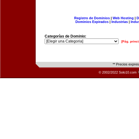
Registro de Dominios
|
Web Hosting
|
D
Dominios Expirados
|
Industrias
|
Indu
Categorías de Dominio:
[Pág. princi
** Precios expre
© 2002/2022 Solo10.com