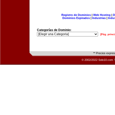
Registro de Dominios
|
Web Hosting
|
D
Dominios Expirados
|
Industrias
|
Indu
Categorías de Dominio:
[Pág. princi
** Precios expre
© 2002/2022 Solo10.com