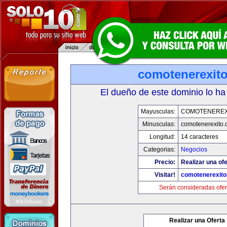
comotenerexit
El dueño de este dominio lo ha
Mayusculas:
COMOTENEREX
Minusculas:
comotenerexito
Longitud:
14 caracteres
Categorias:
Negocios
Precio:
Realizar una ofe
Visitar!
comotenerexit
Serán consideradas ofer
Realizar una Oferta