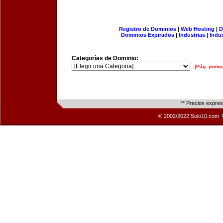
Registro de Dominios
|
Web Hosting
|
D
Dominios Expirados
|
Industrias
|
Indu
Categorías de Dominio:
[Pág. princi
** Precios expre
© 2002/2022 Solo10.com