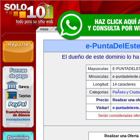
e-PuntaDelEst
El dueño de este dominio lo ha
Mayusculas:
E-PUNTADELE
Minusculas:
e-puntadeleste
Longitud:
14 caracteres
Categorias:
PaÃ­ses y Ciud
Precio:
Realizar una of
Visitar!
e-puntadeleste
Serán consideradas ofer
Realizar una Oferta