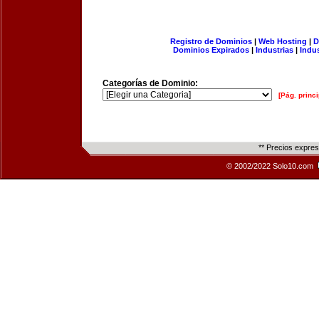
Registro de Dominios
|
Web Hosting
|
D
Dominios Expirados
|
Industrias
|
Indu
Categorías de Dominio:
[Pág. princi
** Precios expre
© 2002/2022 Solo10.com