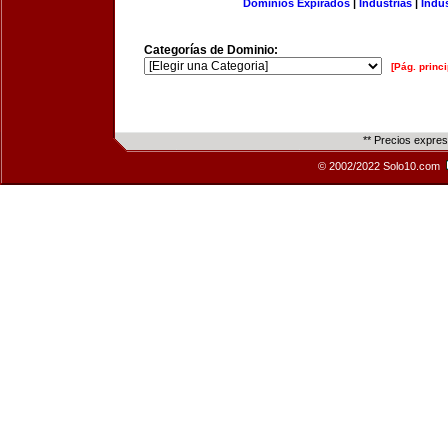
Dominios Expirados
|
Industrias
|
Indu
Categorías de Dominio:
[Pág. princi
** Precios expre
© 2002/2022 Solo10.com