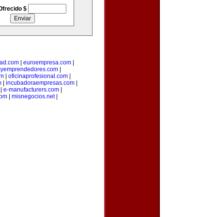
Ofrecido $
ad.com
|
euroempresa.com
|
syemprendedores.com
|
om
|
oficinaprofesional.com
|
m
|
incubadoraempresas.com
|
|
e-manufacturers.com
|
com
|
misnegocios.net
|