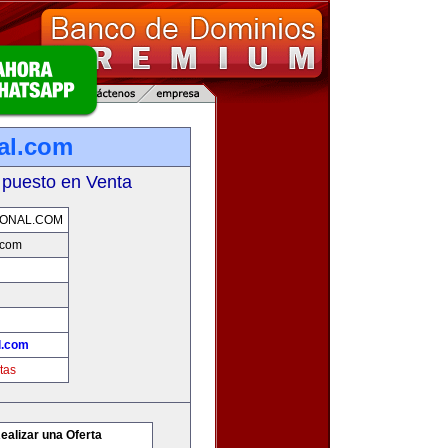
nal.com
 puesto en Venta
IONAL.COM
.com
l.com
tas
ealizar una Oferta