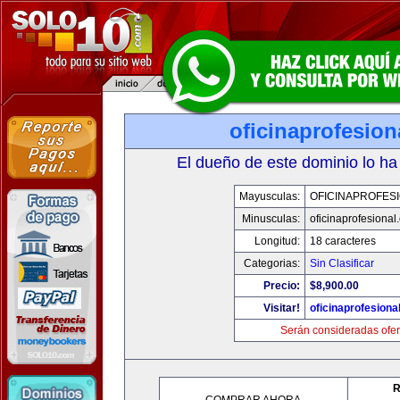
oficinaprofesio
El dueño de este dominio lo ha
Mayusculas:
OFICINAPROFES
Minusculas:
oficinaprofesional
Longitud:
18 caracteres
Categorias:
Sin Clasificar
Precio:
$8,900.00
Visitar!
oficinaprofesiona
Serán consideradas ofer
R