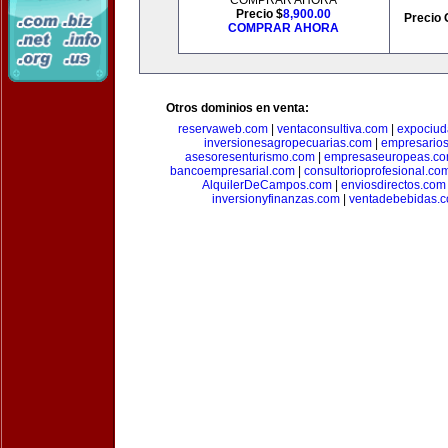
COMPRAR AHORA
Precio $
8,900.00
Precio 
COMPRAR AHORA
Otros dominios en venta:
reservaweb.com
|
ventaconsultiva.com
|
expociud
inversionesagropecuarias.com
|
empresario
asesoresenturismo.com
|
empresaseuropeas.c
bancoempresarial.com
|
consultorioprofesional.co
AlquilerDeCampos.com
|
enviosdirectos.com
inversionyfinanzas.com
|
ventadebebidas.