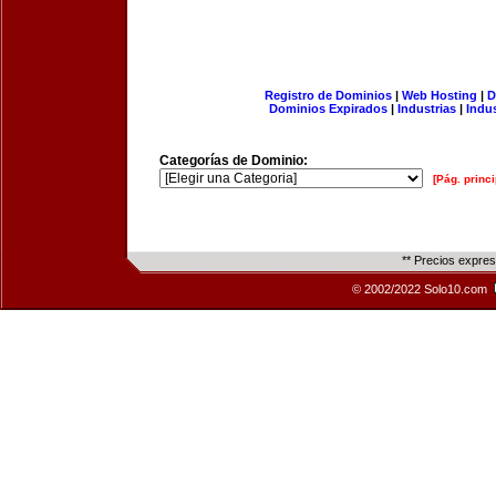
Registro de Dominios
|
Web Hosting
|
D
Dominios Expirados
|
Industrias
|
Indu
Categorías de Dominio:
[Pág. princi
** Precios expre
© 2002/2022 Solo10.com