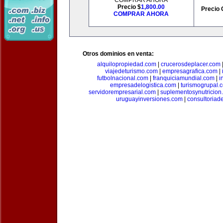
COMPRAR AHORA
Precio $
1,800.00
Precio 
COMPRAR AHORA
Otros dominios en venta:
alquilopropiedad.com
|
crucerosdeplacer.com
viajedeturismo.com
|
empresagrafica.com
|
futbolnacional.com
|
franquiciamundial.com
|
i
empresadelogistica.com
|
turismogrupal.
servidorempresarial.com
|
suplementosynutricion
uruguayinversiones.com
|
consultoriad