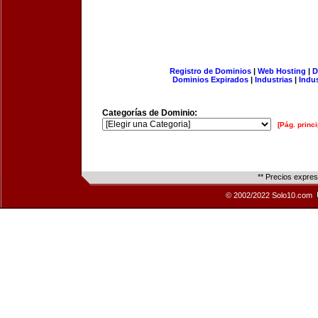
Registro de Dominios
|
Web Hosting
|
D
Dominios Expirados
|
Industrias
|
Indu
Categorías de Dominio:
[Pág. princi
** Precios expre
© 2002/2022 Solo10.com