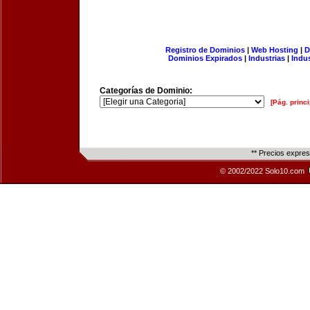
Registro de Dominios
|
Web Hosting
|
D
Dominios Expirados
|
Industrias
|
Indu
Categorías de Dominio:
[Pág. princi
** Precios expre
© 2002/2022 Solo10.com