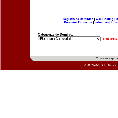
Registro de Dominios
|
Web Hosting
|
D
Dominios Expirados
|
Industrias
|
Indu
Categorías de Dominio:
[Pág. princi
** Precios expre
© 2002/2022 Solo10.com