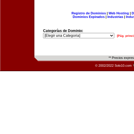
Registro de Dominios
|
Web Hosting
|
D
Dominios Expirados
|
Industrias
|
Indu
Categorías de Dominio:
[Pág. princi
** Precios expre
© 2002/2022 Solo10.com