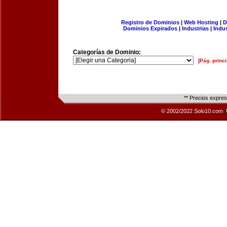
Registro de Dominios
|
Web Hosting
|
D
Dominios Expirados
|
Industrias
|
Indu
Categorías de Dominio:
[Pág. princi
** Precios expre
© 2002/2022 Solo10.com