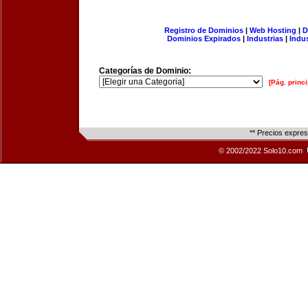
Registro de Dominios
|
Web Hosting
|
D
Dominios Expirados
|
Industrias
|
Indu
Categorías de Dominio:
[Pág. princi
** Precios expre
© 2002/2022 Solo10.com