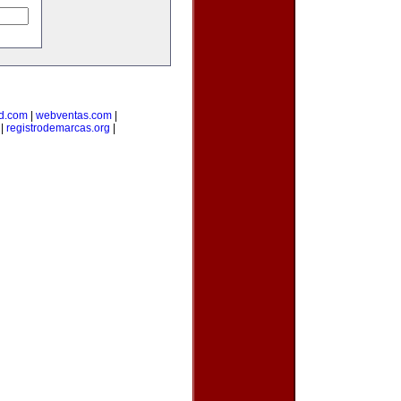
d.com
|
webventas.com
|
|
registrodemarcas.org
|