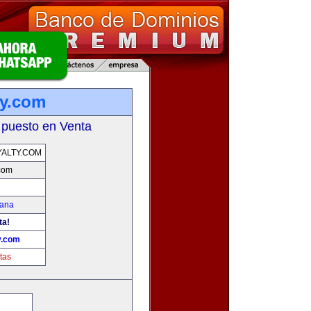
ty.com
 puesto en Venta
ALTY.COM
.com
mana
ta!
y.com
tas