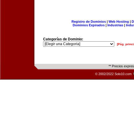
Registro de Dominios
|
Web Hosting
|
D
Dominios Expirados
|
Industrias
|
Indu
Categorías de Dominio:
[Pág. princi
** Precios expre
© 2002/2022 Solo10.com