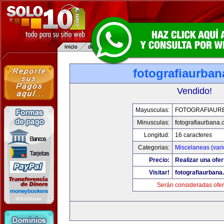
fotografiaurba
Vendido!
Mayusculas:
FOTOGRAFIAUR
Minusculas:
fotografiaurbana
Longitud:
16 caracteres
Categorias:
Miscelaneas (vari
Precio:
Realizar una ofer
Visitar!
fotografiaurbana
Serán consideradas ofer