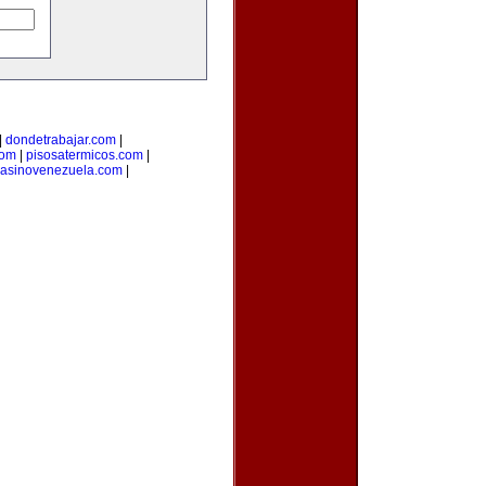
|
dondetrabajar.com
|
com
|
pisosatermicos.com
|
asinovenezuela.com
|