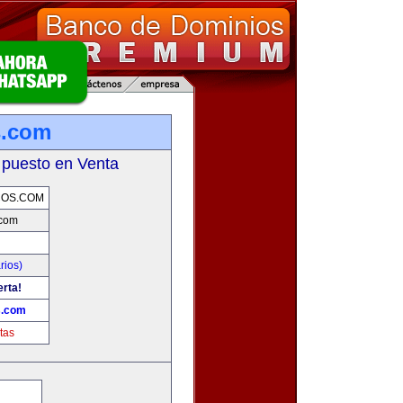
s.com
 puesto en Venta
COS.COM
.com
rios)
erta!
s.com
tas