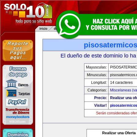
pisosatermico
El dueño de este dominio lo ha
Mayusculas:
PISOSATERMI
Minusculas:
pisosatermicos
Longitud:
14 caracteres
Categorias:
Miscelaneas (va
Precio:
Realizar una of
Visitar!
pisosatermico
Serán consideradas ofer
Realizar una Oferta