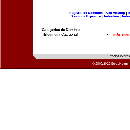
Registro de Dominios
|
Web Hosting
|
D
Dominios Expirados
|
Industrias
|
Indu
Categorías de Dominio:
[Pág. princi
** Precios expre
© 2002/2022 Solo10.com