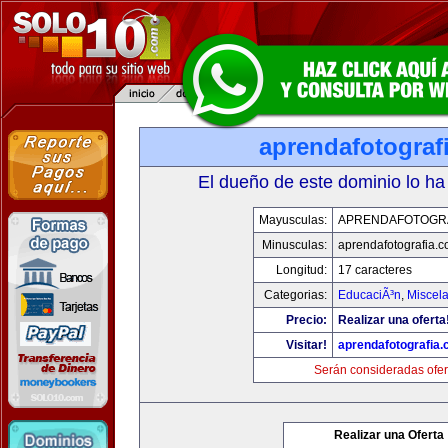
aprendafotograf
El dueño de este dominio lo ha
Mayusculas:
APRENDAFOTOGR
Minusculas:
aprendafotografia.
Longitud:
17 caracteres
Categorias:
EducaciÃ³n
,
Miscela
Precio:
Realizar una oferta
Visitar!
aprendafotografia
Serán consideradas ofer
Realizar una Oferta