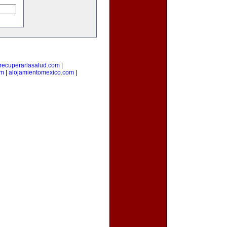
recuperarlasalud.com
|
om
|
alojamientomexico.com
|