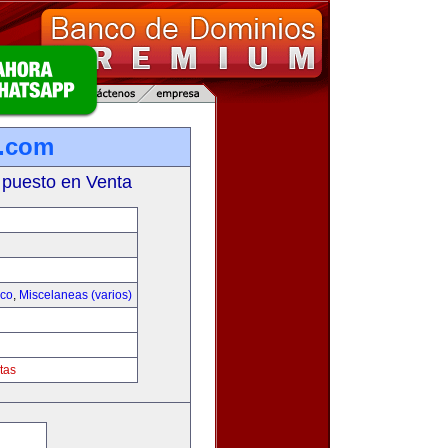
r.com
 puesto en Venta
ico
,
Miscelaneas (varios)
tas