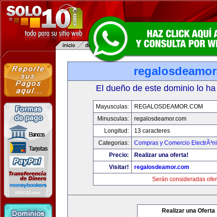
regalosdeamo
El dueño de este dominio lo ha
Mayusculas:
REGALOSDEAMOR.COM
Minusculas:
regalosdeamor.com
Longitud:
13 caracteres
Categorias:
Compras y Comercio ElectrÃ³n
Precio:
Realizar una oferta!
Visitar!
regalosdeamor.com
Serán consideradas ofer
Realizar una Oferta