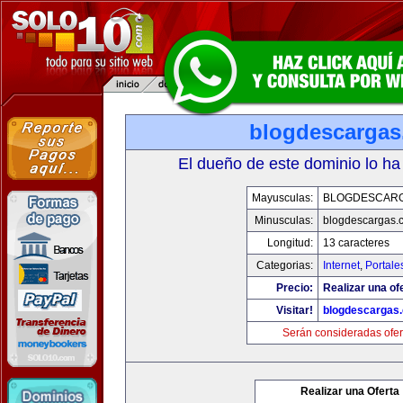
blogdescarga
El dueño de este dominio lo ha
Mayusculas:
BLOGDESCAR
Minusculas:
blogdescargas.
Longitud:
13 caracteres
Categorias:
Internet
,
Portale
Precio:
Realizar una of
Visitar!
blogdescargas
Serán consideradas ofer
Realizar una Oferta