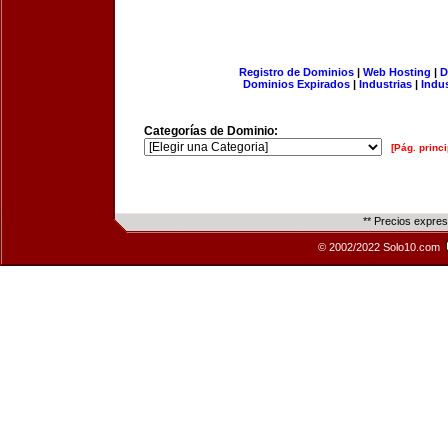
Registro de Dominios
|
Web Hosting
|
D
Dominios Expirados
|
Industrias
|
Indu
Categorías de Dominio:
[Pág. princi
** Precios expre
© 2002/2022 Solo10.com