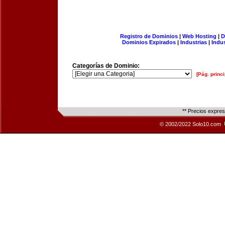
Registro de Dominios
|
Web Hosting
|
D
Dominios Expirados
|
Industrias
|
Indu
Categorías de Dominio:
[Pág. princi
** Precios expre
© 2002/2022 Solo10.com