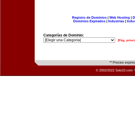
Registro de Dominios
|
Web Hosting
|
D
Dominios Expirados
|
Industrias
|
Indu
Categorías de Dominio:
[Pág. princi
** Precios expre
© 2002/2022 Solo10.com