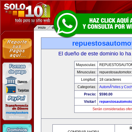
repuestosautomo
El dueño de este dominio lo ha
Mayusculas:
REPUESTOSAUTO
Minusculas:
repuestosautomotor
Longitud:
18 caracteres
Categorias:
AutomÃ³viles y Coc
Precio:
$590.00
Visitar!
repuestosautomoto
Serán consideradas ofer
R