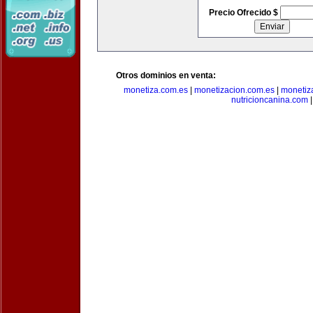
Precio Ofrecido $
Otros dominios en venta:
monetiza.com.es
|
monetizacion.com.es
|
monetiz
nutricioncanina.com
|