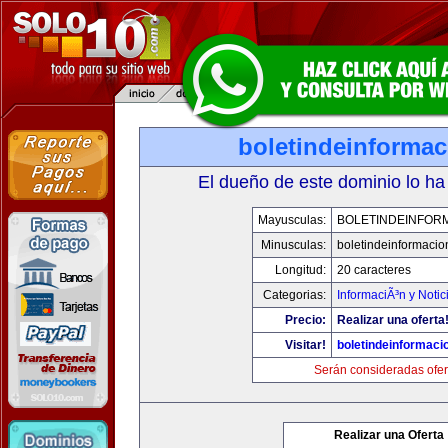
boletindeinforma
El dueño de este dominio lo ha
Mayusculas:
BOLETINDEINFOR
Minusculas:
boletindeinformaci
Longitud:
20 caracteres
Categorias:
InformaciÃ³n y Notic
Precio:
Realizar una oferta
Visitar!
boletindeinformaci
Serán consideradas ofer
Realizar una Oferta