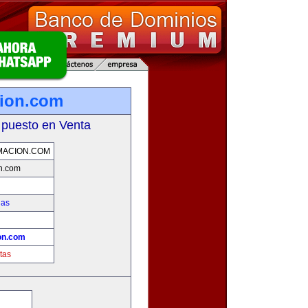
cion.com
 puesto en Venta
MACION.COM
on.com
ias
!
on.com
tas