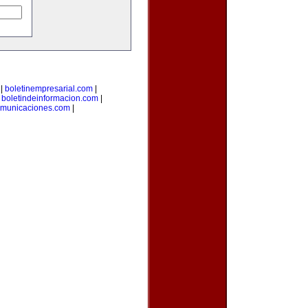
|
boletinempresarial.com
|
|
boletindeinformacion.com
|
omunicaciones.com
|