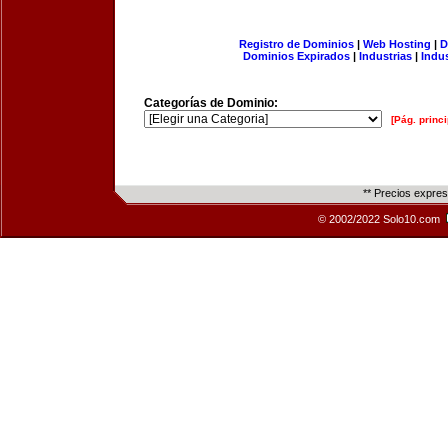
Registro de Dominios
|
Web Hosting
|
D
Dominios Expirados
|
Industrias
|
Indu
Categorías de Dominio:
[Pág. princi
** Precios expre
© 2002/2022 Solo10.com