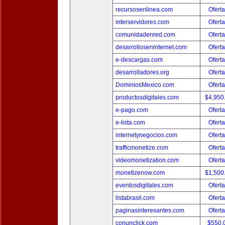
recursosenlinea.com
Oferta
interservidores.com
Oferta
comunidadenred.com
Oferta
desarrolloseninternet.com
Oferta
e-descargas.com
Oferta
desarrolladores.org
Oferta
DominiosMexico.com
Oferta
productosdigitales.com
$4,950
e-pago.com
Oferta
e-lista.com
Oferta
internetynegocios.com
Oferta
trafficmonetize.com
Oferta
videomonetization.com
Oferta
monetizenow.com
$1,500
eventosdigitales.com
Oferta
listabrasil.com
Oferta
paginasinteresantes.com
Oferta
conunclick.com
$550.