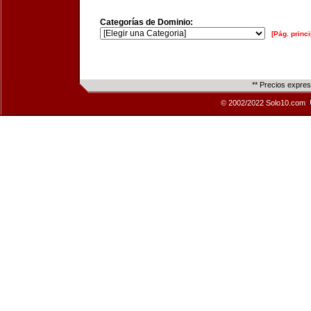
Categorías de Dominio:
[Pág. princi
** Precios expre
© 2002/2022 Solo10.com