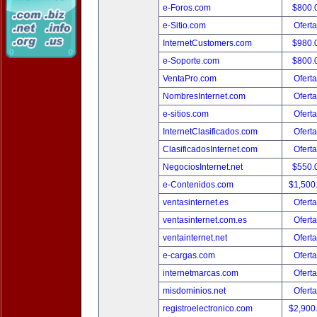
e-Foros.com
$800.
e-Sitio.com
Oferta
InternetCustomers.com
$980.
e-Soporte.com
$800.
VentaPro.com
Oferta
NombresInternet.com
Oferta
e-sitios.com
Oferta
InternetClasificados.com
Oferta
ClasificadosInternet.com
Oferta
NegociosInternet.net
$550.
e-Contenidos.com
$1,500
ventasinternet.es
Oferta
ventasinternet.com.es
Oferta
ventainternet.net
Oferta
e-cargas.com
Oferta
internetmarcas.com
Oferta
misdominios.net
Oferta
registroelectronico.com
$2,900